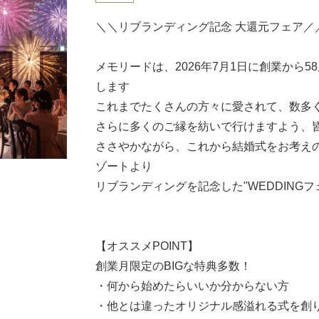
＼＼リブランディング記念 大還元フェア／
メモリードは、2026年7月1日に創業から
します
これまでたくさんの方々に愛されて、数多
さらに多くのご縁を紡いで行けますよう、
ささやかながら、これから結婚式をお考え
ゾートより
リブランディングを記念した"WEDDING
【オススメPOINT】
創業月限定のBIGな特典多数！
・何から始めたらいいか分からない方
・他とは違ったオリジナル感溢れる式を創