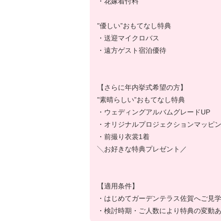
・花嫁着付料
"優しい”おもてなし特典
・送迎マイクロバス
・遠方ゲスト宿泊優待
【さらに年内挙式希望の方】
"素晴らしい”おもてなし特典
・ウェディングアルバムグレードUP
・オリジナルプロジェクションマッピ
・前撮り衣裳1着
╲お好きな特典プレゼント／
【適用条件】
・はじめてガーデンテラス佐賀へご見
・検討時期・ご人数により特典の変動あ