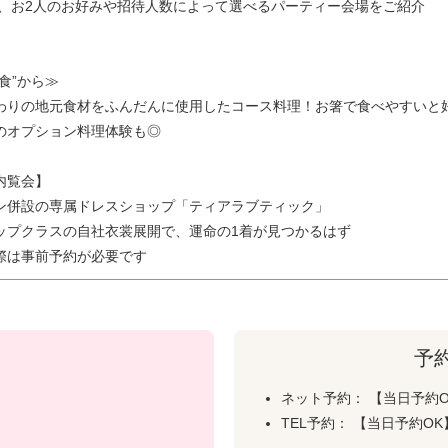
まで、お2人のお好みや招待人数によって選べるパーティー会場をご紹介
食”から≫
わりの地元食材をふんだんに使用したコース料理！お箸で食べやすいと
のオプション料理体験も◎
内覧会】
ン併設の専属ドレスショップ「ティアラブティック」
ップクラスの自社衣裳展開で、運命の1着が見つかるはず
際は事前予約が必要です
予
ネット予約： 【当日予約
TEL予約： 【当日予約O