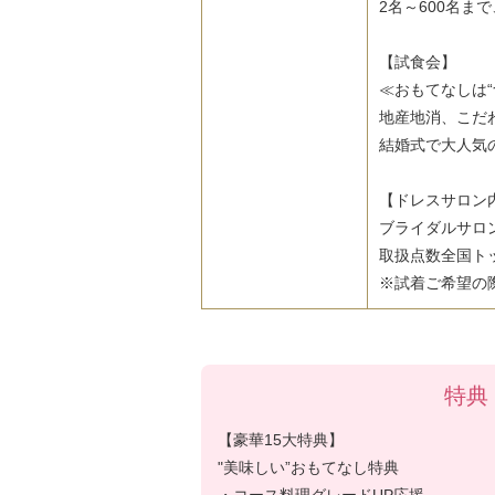
2名～600名
【試食会】
≪おもてなしは“
地産地消、こだ
結婚式で大人気
【ドレスサロン
ブライダルサロ
取扱点数全国ト
※試着ご希望の
特典
【豪華15大特典】
"美味しい”おもてなし特典