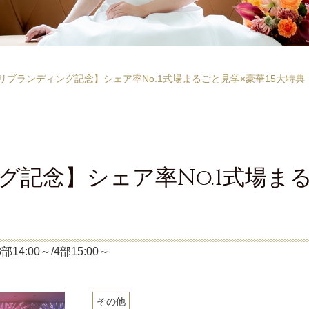
リブランディング記念】シェア率No.1式場まるごと見学×豪華15大特典
記念】シェア率No.1式場まる
部14:00～/4部15:00～
その他