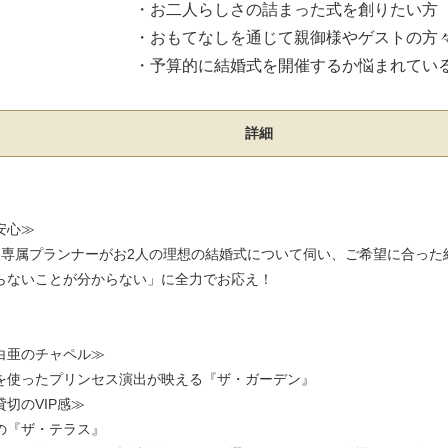
・お二人らしさの詰まった式を創りたい方
・おもてなしを通じて親御様やゲストの方
・予算的に結婚式を開催するか悩まれてい
詳細
安心≫
人専属プランナーがお2人の理想の結婚式について伺い、ご希望に合った
らないことが分からない」に全力でお応え！
白亜のチャペル≫
を使ったプリンセス演出が映える『ザ・ガーデン』
切のVIP感≫
の『ザ・テラス』