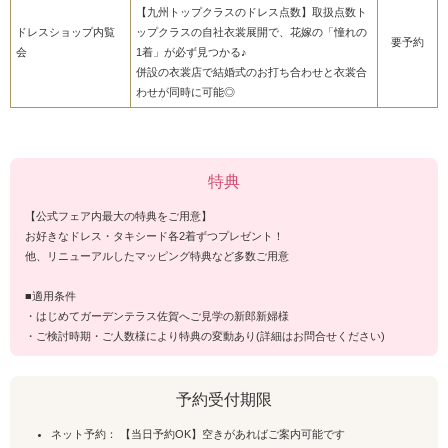
【九州トップクラスのドレス点数】取扱点数ト
ドレスショップ内覧
ップクラスの自社衣裳展開で、花嫁の「憧れの
要予約
会
1着」が必ず見つかる♪
併設の衣裳店で結婚式のお打ち合わせと衣裳合
わせが同時に可能◎
特典
【公式フェア内最大の特典をご用意】
お好きなドレス・タキシード各2着ずつプレゼント！
他、リニューアルしたマッピング特典など多数ご用意
■適用条件
・はじめてガーデンテラス佐賀へご見学の新郎新婦様
・ご検討時期・ご人数様により特典の変動あり(詳細はお問合せください)
予約受付期限
ネット予約： 【当日予約OK】空きがあればご案内可能です