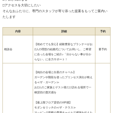
□アクセスを大切にしたい
そんなおふたりに、専門のスタッフが寄り添った提案をもってご案内い
たします
内容
詳細
予約
【初めてでも安心】経験豊富なプランナーがお
相談会
2人の理想の結婚式についてお伺いし、ご希望
要予約
に合った会場をご紹介♪「分からない事が分か
らない」に全力サポート！
【純白の会場と白亜のチャペル】
ガーデンや階段を使ったプリンセス演出が映え
る≪ザ・ガーデン≫
お2人のご家族とゲスト様だけ訪れる場所で一
棟貸切の贅沢感を
【最上階フロア貸切のVIP感】
モダン＆リッチの≪ザ・テラス≫
マッピング搭載の専用チャペルで感謝を伝えた