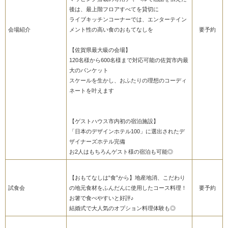
後は、最上階フロアすべてを貸切に
ライブキッチンコーナーでは、エンターテイン
会場紹介
メント性の高い食のおもてなしを
要予約
【佐賀県最大級の会場】
120名様から600名様まで対応可能の佐賀市内最
大のバンケット
スケールを生かし、おふたりの理想のコーディ
ネートを叶えます
【ゲストハウス市内初の宿泊施設】
「日本のデザインホテル100」に選出されたデ
ザイナーズホテル完備
お2人はもちろんゲスト様の宿泊も可能◎
【おもてなしは“食”から】地産地消、こだわり
試食会
の地元食材をふんだんに使用したコース料理！
要予約
お箸で食べやすいと好評♪
結婚式で大人気のオプション料理体験も◎