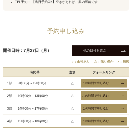
TEL予約： 【当日予約OK】空きがあればご案内可能です
予約申し込み
開催日時：7月27日（月）
他の日付を選ぶ
○：余裕あり
△：残り僅か
×：満席
時間帯
空き
フォームリンク
1部
9時30分～12時30分
△
2部
10時00分～13時00分
△
3部
14時00分～17時00分
△
4部
15時00分～18時00分
△