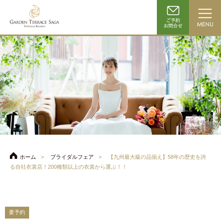
ホーム
ブライダルフェア
【九州最大級の品揃え】58年の歴史を誇
る自社衣裳店！200種類以上の衣裳から選ぶ！！
要予約