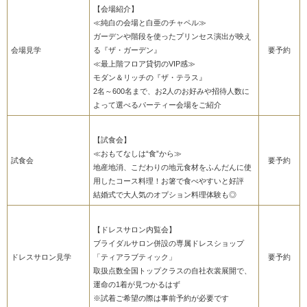
【会場紹介】
≪純白の会場と白亜のチャペル≫
ガーデンや階段を使ったプリンセス演出が映え
会場見学
る『ザ・ガーデン』
要予約
≪最上階フロア貸切のVIP感≫
モダン＆リッチの『ザ・テラス』
2名～600名まで、お2人のお好みや招待人数に
よって選べるパーティー会場をご紹介
【試食会】
≪おもてなしは“食”から≫
試食会
要予約
地産地消、こだわりの地元食材をふんだんに使
用したコース料理！お箸で食べやすいと好評
結婚式で大人気のオプション料理体験も◎
【ドレスサロン内覧会】
ブライダルサロン併設の専属ドレスショップ
ドレスサロン見学
「ティアラブティック」
要予約
取扱点数全国トップクラスの自社衣裳展開で、
運命の1着が見つかるはず
※試着ご希望の際は事前予約が必要です