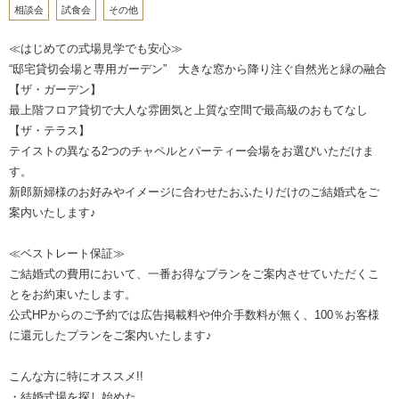
相談会
試食会
その他
≪はじめての式場見学でも安心≫
“邸宅貸切会場と専用ガーデン” 大きな窓から降り注ぐ自然光と緑の融合
【ザ・ガーデン】
最上階フロア貸切で大人な雰囲気と上質な空間で最高級のおもてなし
【ザ・テラス】
テイストの異なる2つのチャペルとパーティー会場をお選びいただけま
す。
新郎新婦様のお好みやイメージに合わせたおふたりだけのご結婚式をご
案内いたします♪
≪ベストレート保証≫
ご結婚式の費用において、一番お得なプランをご案内させていただくこ
とをお約束いたします。
公式HPからのご予約では広告掲載料や仲介手数料が無く、100％お客様
に還元したプランをご案内いたします♪
こんな方に特にオススメ!!
・結婚式場を探し始めた