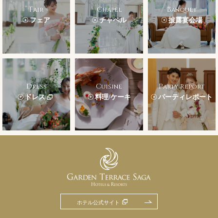
Fair
Chapel
Banquet
フェア
チャペル
披露宴会場
Dress
Cuisine
Party Report
ドレス
料理/ケーキ
パーティレポート
ホテル公式サイト