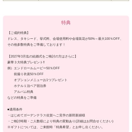
特典
【ご成約特典】
ドレス、タキシード、挙式料、会場使用料や会場装花が50%～最大100％OFF、
その他多数特典をご準備しております！
【2027年3月迄の結婚式をご検討の方はさらに】
豪華３大特典プレゼント‼
例）エンドロールムービー50％OFF
前撮り衣裳50％OFF
オプションメニューお1つプレゼント
ホテル１泊ペア宿泊券
アルバム特典
などの特典をご準備
■適用条件
・はじめてガーデンテラス佐賀へご見学の新郎新婦様
・ご検討時期・ご人数様により特典の変動あり(詳細はお問合せください)
※ギフトについては、ご来館時「特典希望」とお申し出ください。