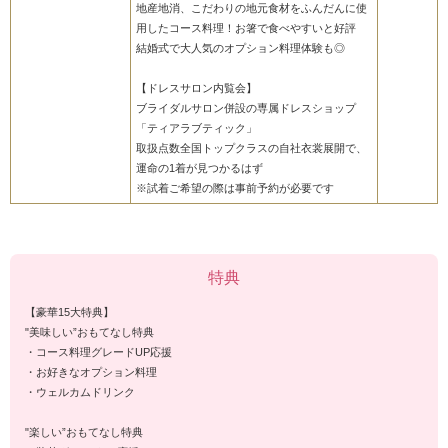
地産地消、こだわりの地元食材をふんだんに使
用したコース料理！お箸で食べやすいと好評
結婚式で大人気のオプション料理体験も◎
【ドレスサロン内覧会】
ブライダルサロン併設の専属ドレスショップ
「ティアラブティック」
取扱点数全国トップクラスの自社衣裳展開で、
運命の1着が見つかるはず
※試着ご希望の際は事前予約が必要です
特典
【豪華15大特典】
"美味しい”おもてなし特典
・コース料理グレードUP応援
・お好きなオプション料理
・ウェルカムドリンク
"楽しい”おもてなし特典