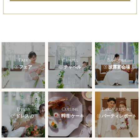
Fair
Chapel
Banquet
フェア
チャペル
披露宴会場
Dress
Cuisine
Party Report
ドレス
料理/ケーキ
パーティレポート