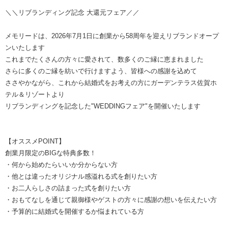
＼＼リブランディング記念 大還元フェア／／
メモリードは、2026年7月1日に創業から58周年を迎えリブランドオープ
ンいたします
これまでたくさんの方々に愛されて、数多くのご縁に恵まれました
さらに多くのご縁を紡いで行けますよう、皆様への感謝を込めて
ささやかながら、これから結婚式をお考えの方にガーデンテラス佐賀ホ
テル＆リゾートより
リブランディングを記念した"WEDDINGフェア"を開催いたします
【オススメPOINT】
創業月限定のBIGな特典多数！
・何から始めたらいいか分からない方
・他とは違ったオリジナル感溢れる式を創りたい方
・お二人らしさの詰まった式を創りたい方
・おもてなしを通じて親御様やゲストの方々に感謝の想いを伝えたい方
・予算的に結婚式を開催するか悩まれている方