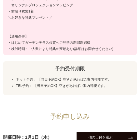
・オリジナルプロジェクションマッピング
・前撮り衣裳1着
╲お好きな特典プレゼント／
【適用条件】
・はじめてガーデンテラス佐賀へご見学の新郎新婦様
・検討時期・ご人数により特典の変動あり(詳細はお問合せください)
予約受付期限
ネット予約： 【当日予約OK】空きがあればご案内可能です。
TEL予約： 【当日予約OK】空きがあればご案内可能です。
予約申し込み
開催日時：1月1日（木）
他の日付を選ぶ