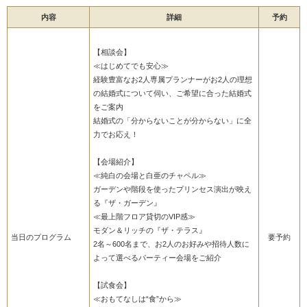
内容
詳細
予約
【相談会】
≪はじめてでも安心≫
経験豊富なお2人専属プランナーがお2人の理想
の結婚式について伺い、ご希望に合った結婚式
をご案内
結婚式の「分からないことが分からない」に全
力でお応え！
【会場紹介】
≪純白の会場と白亜のチャペル≫
ガーデンや階段を使ったプリンセス演出が映え
る『ザ・ガーデン』
≪最上階フロア貸切のVIP感≫
モダン＆リッチの『ザ・テラス』
当日のプログラム
要予約
2名～600名まで、お2人のお好みや招待人数に
よって選べるパーティー会場をご紹介
【試食会】
≪おもてなしは“食”から≫