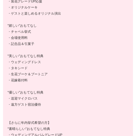
・装花グレードUP応援
・オリジナルケーキ
・ゲストと楽しめるオリジナル演出
"嬉しい”おもてなし
・チャペル挙式
・会場使用料
・記念品＆引菓子
"美しい”おもてなし特典
・ウェディングドレス
・タキシード
・生花ブーケ＆ブートニア
・花嫁着付料
"優しい”おもてなし特典
・送迎マイクロバス
・遠方ゲスト宿泊優待
【さらに年内挙式希望の方】
"素晴らしい”おもてなし特典
・ウェディングアルバムグレードUP