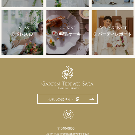
Dress
Cuisine
Party Report
ドレス
料理/ケーキ
パーティレポート
ホテル公式サイト
〒840-0850
佐賀県佐賀市新栄東3丁目7-8