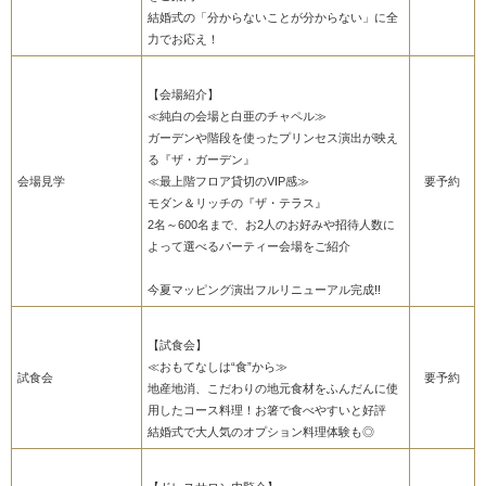
結婚式の「分からないことが分からない」に全
力でお応え！
【会場紹介】
≪純白の会場と白亜のチャペル≫
ガーデンや階段を使ったプリンセス演出が映え
る『ザ・ガーデン』
会場見学
≪最上階フロア貸切のVIP感≫
要予約
モダン＆リッチの『ザ・テラス』
2名～600名まで、お2人のお好みや招待人数に
よって選べるパーティー会場をご紹介
今夏マッピング演出フルリニューアル完成!!
【試食会】
≪おもてなしは“食”から≫
試食会
要予約
地産地消、こだわりの地元食材をふんだんに使
用したコース料理！お箸で食べやすいと好評
結婚式で大人気のオプション料理体験も◎