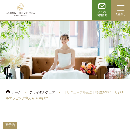
ホーム
ブライダルフェア
【リニューアル記念】待望の360°オリジナ
ルマッピング導入★BIG特典*
要予約