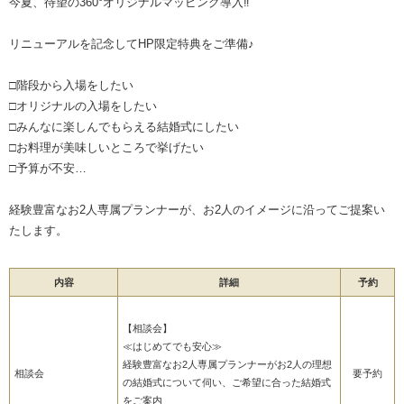
今夏、待望の360°オリジナルマッピング導入‼
リニューアルを記念してHP限定特典をご準備♪
□階段から入場をしたい
□オリジナルの入場をしたい
□みんなに楽しんでもらえる結婚式にしたい
□お料理が美味しいところで挙げたい
□予算が不安…
経験豊富なお2人専属プランナーが、お2人のイメージに沿ってご提案い
たします。
内容
詳細
予約
【相談会】
≪はじめてでも安心≫
経験豊富なお2人専属プランナーがお2人の理想
相談会
要予約
の結婚式について伺い、ご希望に合った結婚式
をご案内