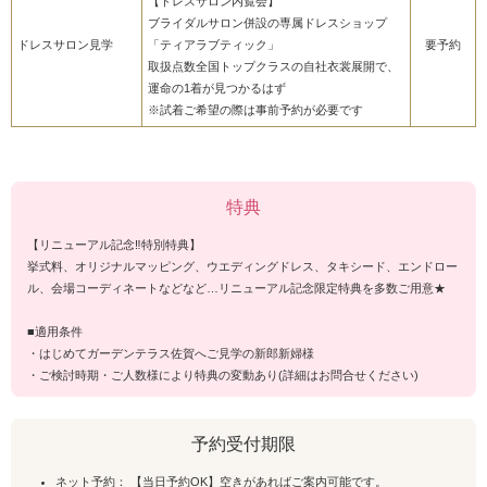
【ドレスサロン内覧会】
ブライダルサロン併設の専属ドレスショップ
ドレスサロン見学
「ティアラブティック」
要予約
取扱点数全国トップクラスの自社衣裳展開で、
運命の1着が見つかるはず
※試着ご希望の際は事前予約が必要です
特典
【リニューアル記念‼特別特典】
挙式料、オリジナルマッピング、ウエディングドレス、タキシード、エンドロー
ル、会場コーディネートなどなど…リニューアル記念限定特典を多数ご用意★
■適用条件
・はじめてガーデンテラス佐賀へご見学の新郎新婦様
・ご検討時期・ご人数様により特典の変動あり(詳細はお問合せください)
予約受付期限
ネット予約： 【当日予約OK】空きがあればご案内可能です。