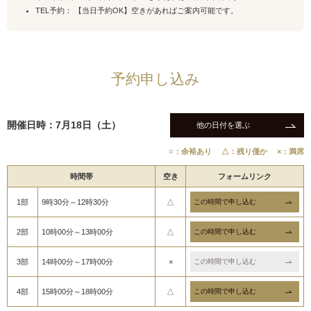
TEL予約： 【当日予約OK】空きがあればご案内可能です。
予約申し込み
開催日時：7月18日（土）
他の日付を選ぶ
○：余裕あり
△：残り僅か
×：満席
時間帯
空き
フォームリンク
1部
9時30分～12時30分
△
2部
10時00分～13時00分
△
3部
14時00分～17時00分
×
4部
15時00分～18時00分
△