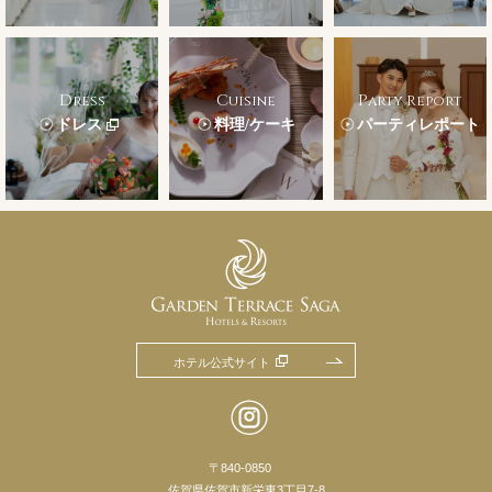
Dress
Cuisine
Party Report
ドレス
料理/ケーキ
パーティレポート
ホテル公式サイト
〒840-0850
佐賀県佐賀市新栄東3丁目7-8