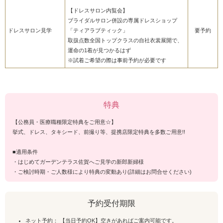
【ドレスサロン内覧会】
ブライダルサロン併設の専属ドレスショップ
ドレスサロン見学
「ティアラブティック」
要予約
取扱点数全国トップクラスの自社衣裳展開で、
運命の1着が見つかるはず
※試着ご希望の際は事前予約が必要です
特典
【公務員・医療職種限定特典をご用意☆】
挙式、ドレス、タキシード、前撮り等、提携店限定特典を多数ご用意!!
■適用条件
・はじめてガーデンテラス佐賀へご見学の新郎新婦様
・ご検討時期・ご人数様により特典の変動あり(詳細はお問合せください)
予約受付期限
ネット予約： 【当日予約OK】空きがあればご案内可能です。