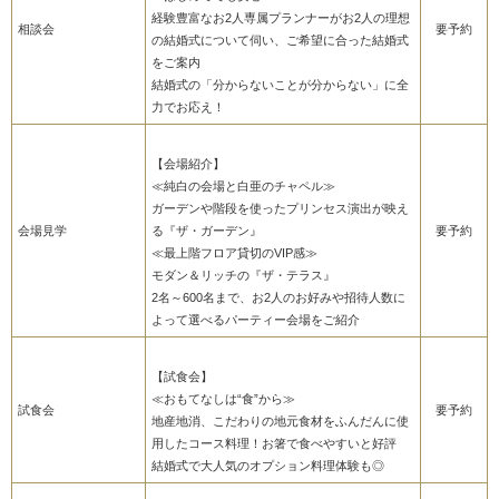
経験豊富なお2人専属プランナーがお2人の理想
相談会
要予約
の結婚式について伺い、ご希望に合った結婚式
をご案内
結婚式の「分からないことが分からない」に全
力でお応え！
【会場紹介】
≪純白の会場と白亜のチャペル≫
ガーデンや階段を使ったプリンセス演出が映え
会場見学
る『ザ・ガーデン』
要予約
≪最上階フロア貸切のVIP感≫
モダン＆リッチの『ザ・テラス』
2名～600名まで、お2人のお好みや招待人数に
よって選べるパーティー会場をご紹介
【試食会】
≪おもてなしは“食”から≫
試食会
要予約
地産地消、こだわりの地元食材をふんだんに使
用したコース料理！お箸で食べやすいと好評
結婚式で大人気のオプション料理体験も◎