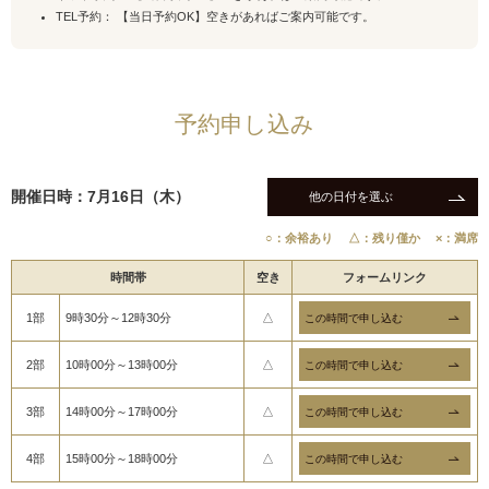
TEL予約： 【当日予約OK】空きがあればご案内可能です。
予約申し込み
開催日時：7月16日（木）
他の日付を選ぶ
○：余裕あり
△：残り僅か
×：満席
時間帯
空き
フォームリンク
1部
9時30分～12時30分
△
2部
10時00分～13時00分
△
3部
14時00分～17時00分
△
4部
15時00分～18時00分
△