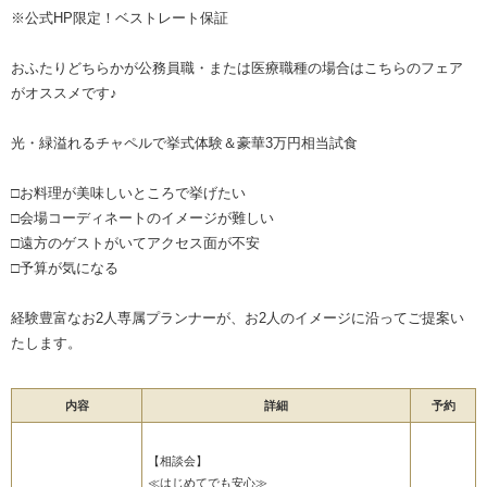
※公式HP限定！ベストレート保証
おふたりどちらかが公務員職・または医療職種の場合はこちらのフェア
がオススメです♪
光・緑溢れるチャペルで挙式体験＆豪華3万円相当試食
□お料理が美味しいところで挙げたい
□会場コーディネートのイメージが難しい
□遠方のゲストがいてアクセス面が不安
□予算が気になる
経験豊富なお2人専属プランナーが、お2人のイメージに沿ってご提案い
たします。
内容
詳細
予約
【相談会】
≪はじめてでも安心≫