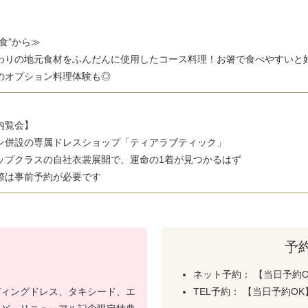
食”から≫
わりの地元食材をふんだんに使用したコース料理！お箸で食べやすいと
のオプション料理体験も◎
内覧会】
ン併設の専属ドレスショップ「ティアラブティック」
ップクラスの自社衣裳展開で、運命の1着が見つかるはず
際は事前予約が必要です
予
ネット予約： 【当日予約
ディングドレス、タキシード、エ
TEL予約： 【当日予約O