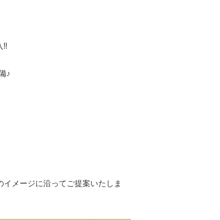
入‼
備♪
のイメージに沿ってご提案いたしま