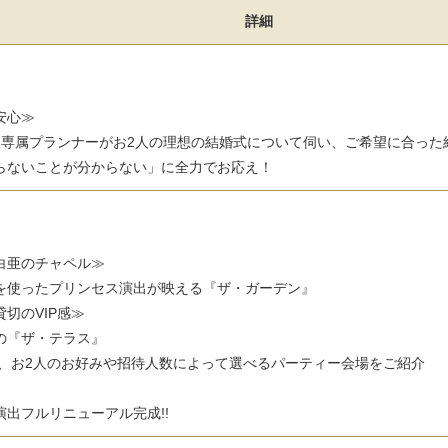
詳細
安心≫
人専属プランナーがお2人の理想の結婚式について伺い、ご希望に合った
らないことが分からない」に全力でお応え！
白亜のチャペル≫
を使ったプリンセス演出が映える『ザ・ガーデン』
切のVIP感≫
の『ザ・テラス』
まで、お2人のお好みや招待人数によって選べるパーティー会場をご紹介
出フルリニューアル完成!!