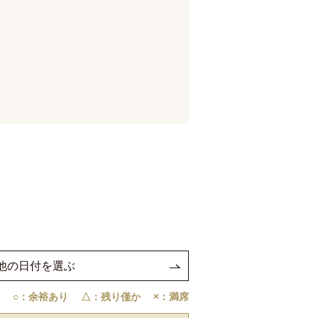
他の日付を選ぶ
○：余裕あり
△：残り僅か
×：満席