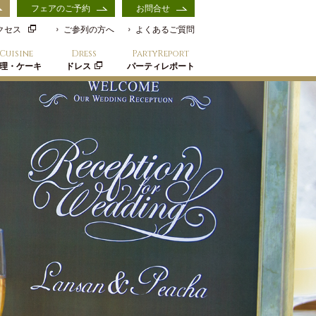
フェアのご予約
お問合せ
クセス
ご参列の方へ
よくあるご質問
Cuisine
Dress
PartyReport
理・ケーキ
ドレス
パーティレポート