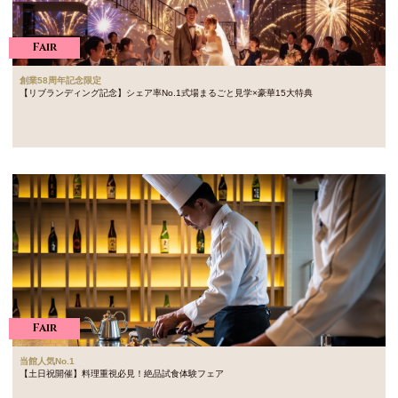
Fair
創業58周年記念限定
【リブランディング記念】シェア率No.1式場まるごと見学×豪華15大特典
Fair
当館人気No.1
【土日祝開催】料理重視必見！絶品試食体験フェア