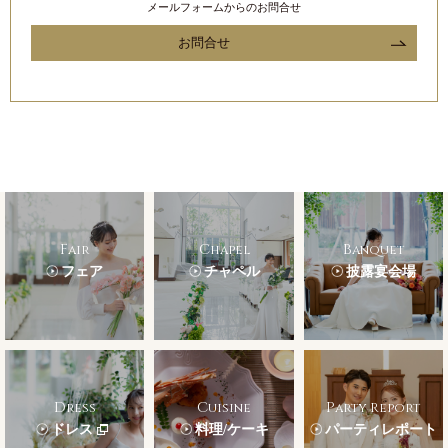
メールフォームからのお問合せ
お問合せ
Fair
Chapel
Banquet
フェア
チャペル
披露宴会場
Dress
Cuisine
Party Report
ドレス
料理/ケーキ
パーティレポート