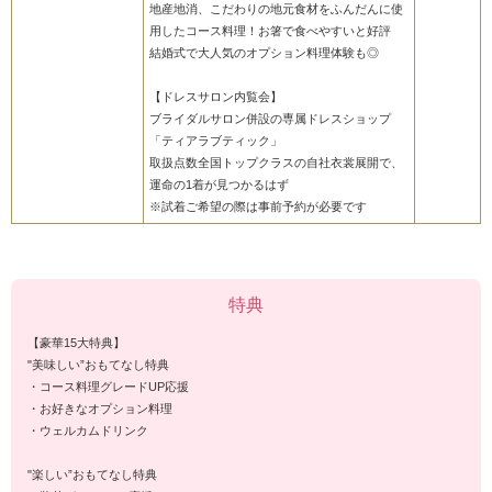
地産地消、こだわりの地元食材をふんだんに使
用したコース料理！お箸で食べやすいと好評
結婚式で大人気のオプション料理体験も◎
【ドレスサロン内覧会】
ブライダルサロン併設の専属ドレスショップ
「ティアラブティック」
取扱点数全国トップクラスの自社衣裳展開で、
運命の1着が見つかるはず
※試着ご希望の際は事前予約が必要です
特典
【豪華15大特典】
"美味しい”おもてなし特典
・コース料理グレードUP応援
・お好きなオプション料理
・ウェルカムドリンク
"楽しい”おもてなし特典