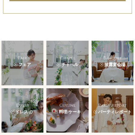
Fair
Chapel
Banquet
フェア
チャペル
披露宴会場
Dress
Cuisine
Party Report
ドレス
料理/ケーキ
パーティレポート