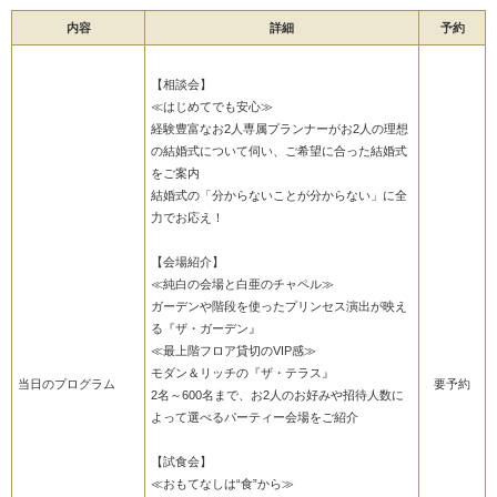
内容
詳細
予約
【相談会】
≪はじめてでも安心≫
経験豊富なお2人専属プランナーがお2人の理想
の結婚式について伺い、ご希望に合った結婚式
をご案内
結婚式の「分からないことが分からない」に全
力でお応え！
【会場紹介】
≪純白の会場と白亜のチャペル≫
ガーデンや階段を使ったプリンセス演出が映え
る『ザ・ガーデン』
≪最上階フロア貸切のVIP感≫
モダン＆リッチの『ザ・テラス』
当日のプログラム
要予約
2名～600名まで、お2人のお好みや招待人数に
よって選べるパーティー会場をご紹介
【試食会】
≪おもてなしは“食”から≫