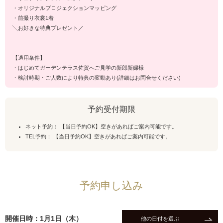
・オリジナルプロジェクションマッピング
・前撮り衣裳1着
╲お好きな特典プレゼント／
【適用条件】
・はじめてガーデンテラス佐賀へご見学の新郎新婦様
・検討時期・ご人数により特典の変動あり(詳細はお問合せください)
予約受付期限
ネット予約： 【当日予約OK】空きがあればご案内可能です。
TEL予約： 【当日予約OK】空きがあればご案内可能です。
予約申し込み
開催日時：1月1日（木）
他の日付を選ぶ