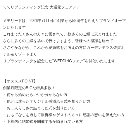
＼＼リブランディング記念 大還元フェア／／
メモリードは、2026年7月1日に創業から58周年を迎えリブランドオープ
ンいたします
これまでたくさんの方々に愛されて、数多くのご縁に恵まれました
さらに多くのご縁を紡いで行けますよう、皆様への感謝を込めて
ささやかながら、これから結婚式をお考えの方にガーデンテラス佐賀ホ
テル＆リゾートより
リブランディングを記念した"WEDDINGフェア"を開催いたします
【オススメPOINT】
創業月限定のBIGな特典多数！
・何から始めたらいいか分からない方
・他とは違ったオリジナル感溢れる式を創りたい方
・お二人らしさの詰まった式を創りたい方
・おもてなしを通じて親御様やゲストの方々に感謝の想いを伝えたい方
・予算的に結婚式を開催するか悩まれている方