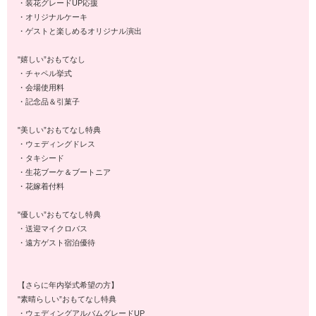
・装花グレードUP応援
・オリジナルケーキ
・ゲストと楽しめるオリジナル演出
"嬉しい”おもてなし
・チャペル挙式
・会場使用料
・記念品＆引菓子
"美しい”おもてなし特典
・ウェディングドレス
・タキシード
・生花ブーケ＆ブートニア
・花嫁着付料
"優しい”おもてなし特典
・送迎マイクロバス
・遠方ゲスト宿泊優待
【さらに年内挙式希望の方】
"素晴らしい”おもてなし特典
・ウェディングアルバムグレードUP