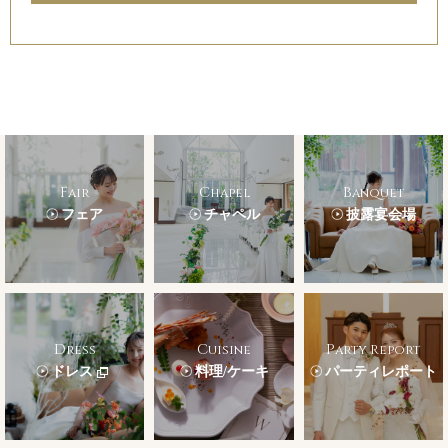
Fair
Chapel
Banquet
フェア
チャペル
披露宴会場
Dress
Cuisine
Party Report
ドレス
料理/ケーキ
パーティレポート