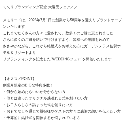
＼＼リブランディング記念 大還元フェア／／
メモリードは、2026年7月1日に創業から58周年を迎えリブランドオープ
ンいたします
これまでたくさんの方々に愛されて、数多くのご縁に恵まれました
さらに多くのご縁を紡いで行けますよう、皆様への感謝を込めて
ささやかながら、これから結婚式をお考えの方にガーデンテラス佐賀ホ
テル＆リゾートより
リブランディングを記念した"WEDDINGフェア"を開催いたします
【オススメPOINT】
創業月限定のBIGな特典多数！
・何から始めたらいいか分からない方
・他とは違ったオリジナル感溢れる式を創りたい方
・お二人らしさの詰まった式を創りたい方
・おもてなしを通じて親御様やゲストの方々に感謝の想いを伝えたい方
・予算的に結婚式を開催するか悩まれている方