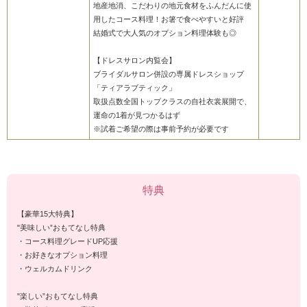
地産地消、こだわりの地元食材をふんだんに使
用したコース料理！お箸で食べやすいと好評
結婚式で大人気のオプション料理体験も◎
【ドレスサロン内覧会】
ブライダルサロン併設の専属ドレスショップ
「ティアラブティック」
取扱点数全国トップクラスの自社衣裳展開で、
運命の1着が見つかるはず
※試着ご希望の際は事前予約が必要です
特典
【豪華15大特典】
"美味しい”おもてなし特典
・コース料理グレードUP応援
・お好きなオプション料理
・ウェルカムドリンク
"楽しい”おもてなし特典