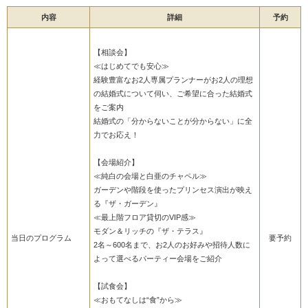
内容
詳細
予約
【相談会】
≪はじめてでも安心≫
経験豊富なお2人専属プランナーがお2人の理想
の結婚式について伺い、ご希望に合った結婚式
をご案内
結婚式の「分からないことが分からない」に全
力でお応え！
【会場紹介】
≪純白の会場と白亜のチャペル≫
ガーデンや階段を使ったプリンセス演出が映え
る『ザ・ガーデン』
≪最上階フロア貸切のVIP感≫
モダン＆リッチの『ザ・テラス』
当日のプログラム
要予約
2名～600名まで、お2人のお好みや招待人数に
よって選べるパーティー会場をご紹介
【試食会】
≪おもてなしは“食”から≫