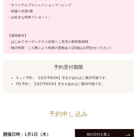
・オリジナルプロジェクションマッピング
・前撮り衣裳1着
╲お好きな特典プレゼント／
【適用条件】
・はじめてガーデンテラス佐賀へご見学の新郎新婦様
・検討時期・ご人数により特典の変動あり(詳細はお問合せください)
予約受付期限
ネット予約： 【当日予約OK】空きがあればご案内可能です。
TEL予約： 【当日予約OK】空きがあればご案内可能です。
予約申し込み
開催日時：1月1日（木）
他の日付を選ぶ