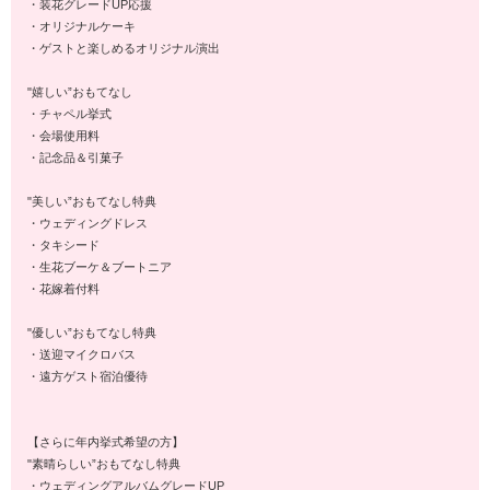
・装花グレードUP応援
・オリジナルケーキ
・ゲストと楽しめるオリジナル演出
"嬉しい”おもてなし
・チャペル挙式
・会場使用料
・記念品＆引菓子
"美しい”おもてなし特典
・ウェディングドレス
・タキシード
・生花ブーケ＆ブートニア
・花嫁着付料
"優しい”おもてなし特典
・送迎マイクロバス
・遠方ゲスト宿泊優待
【さらに年内挙式希望の方】
"素晴らしい”おもてなし特典
・ウェディングアルバムグレードUP