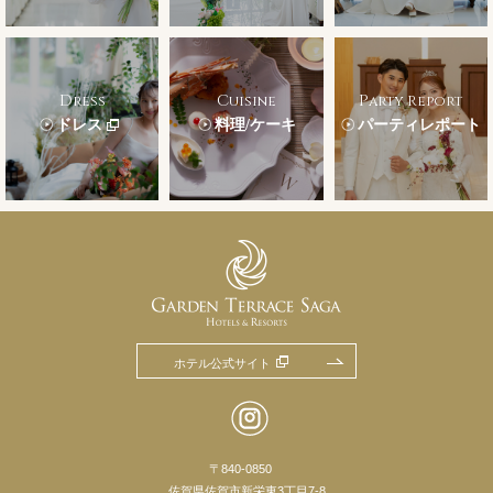
Dress
Cuisine
Party Report
ドレス
料理/ケーキ
パーティレポート
ホテル公式サイト
〒840-0850
佐賀県佐賀市新栄東3丁目7-8