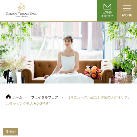
ホーム
ブライダルフェア
【リニューアル記念】待望の360°オリジナ
ルマッピング導入★BIG特典*
要予約