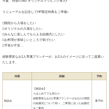
今夏、待望の360°オリジナルマッピング導入‼
リニューアルを記念してHP限定特典をご準備♪
□階段から入場をしたい
□オリジナルの入場をしたい
□みんなに楽しんでもらえる結婚式にしたい
□お料理が美味しいところで挙げたい
□予算が不安…
経験豊富なお2人専属プランナーが、お2人のイメージに沿ってご提案い
たします。
内容
詳細
予約
【相談会】
≪はじめてでも安心≫
経験豊富なお2人専属プランナーがお2人の理想
相談会
要予約
の結婚式について伺い、ご希望に合った結婚式
をご案内