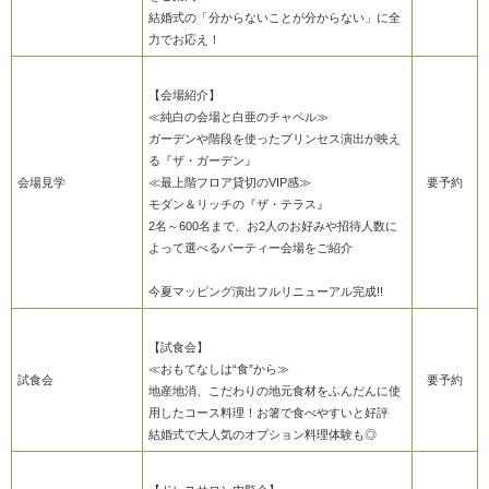
結婚式の「分からないことが分からない」に全
力でお応え！
【会場紹介】
≪純白の会場と白亜のチャペル≫
ガーデンや階段を使ったプリンセス演出が映え
る『ザ・ガーデン』
会場見学
≪最上階フロア貸切のVIP感≫
要予約
モダン＆リッチの『ザ・テラス』
2名～600名まで、お2人のお好みや招待人数に
よって選べるパーティー会場をご紹介
今夏マッピング演出フルリニューアル完成!!
【試食会】
≪おもてなしは“食”から≫
試食会
要予約
地産地消、こだわりの地元食材をふんだんに使
用したコース料理！お箸で食べやすいと好評
結婚式で大人気のオプション料理体験も◎