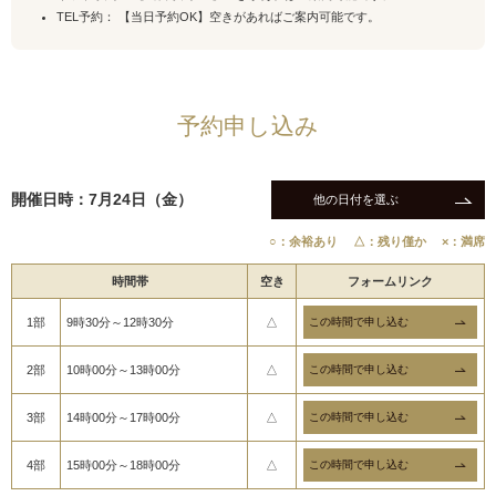
TEL予約： 【当日予約OK】空きがあればご案内可能です。
予約申し込み
開催日時：7月24日（金）
他の日付を選ぶ
○：余裕あり
△：残り僅か
×：満席
時間帯
空き
フォームリンク
1部
9時30分～12時30分
△
2部
10時00分～13時00分
△
3部
14時00分～17時00分
△
4部
15時00分～18時00分
△