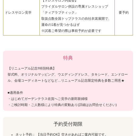
【ドレスサロン内覧会】
ブライダルサロン併設の専属ドレスショップ
ドレスサロン見学
「ティアラブティック」
要予約
取扱点数全国トップクラスの自社衣裳展開で、
運命の1着が見つかるはず
※試着ご希望の際は事前予約が必要です
特典
【リニューアル記念‼特別特典】
挙式料、オリジナルマッピング、ウエディングドレス、タキシード、エンドロー
ル、会場コーディネートなどなど…リニューアル記念限定特典を多数ご用意★
■適用条件
・はじめてガーデンテラス佐賀へご見学の新郎新婦様
・ご検討時期・ご人数様により特典の変動あり(詳細はお問合せください)
予約受付期限
ネット予約： 【当日予約OK】空きがあればご案内可能です。