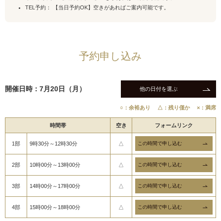
TEL予約： 【当日予約OK】空きがあればご案内可能です。
予約申し込み
開催日時：7月20日（月）
他の日付を選ぶ
○：余裕あり
△：残り僅か
×：満席
時間帯
空き
フォームリンク
1部
9時30分～12時30分
△
2部
10時00分～13時00分
△
3部
14時00分～17時00分
△
4部
15時00分～18時00分
△