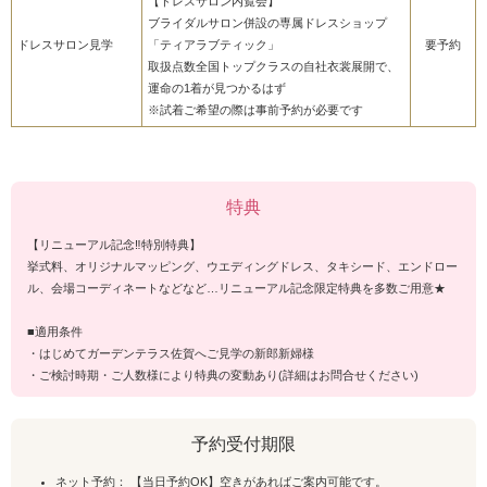
【ドレスサロン内覧会】
ブライダルサロン併設の専属ドレスショップ
ドレスサロン見学
「ティアラブティック」
要予約
取扱点数全国トップクラスの自社衣裳展開で、
運命の1着が見つかるはず
※試着ご希望の際は事前予約が必要です
特典
【リニューアル記念‼特別特典】
挙式料、オリジナルマッピング、ウエディングドレス、タキシード、エンドロー
ル、会場コーディネートなどなど…リニューアル記念限定特典を多数ご用意★
■適用条件
・はじめてガーデンテラス佐賀へご見学の新郎新婦様
・ご検討時期・ご人数様により特典の変動あり(詳細はお問合せください)
予約受付期限
ネット予約： 【当日予約OK】空きがあればご案内可能です。