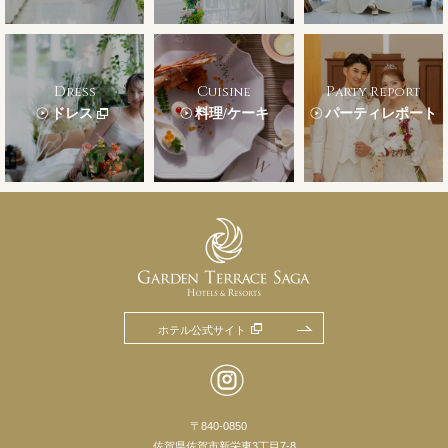
Dress
Cuisine
Party Report
ドレス
料理/ケーキ
パーティレポート
ホテル公式サイト
〒840-0850
佐賀県佐賀市新栄東3丁目7-8