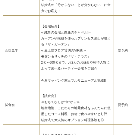
結婚式の「分からないことが分からない」に全
力でお応え！
【会場紹介】
≪純白の会場と白亜のチャペル≫
ガーデンや階段を使ったプリンセス演出が映え
る『ザ・ガーデン』
会場見学
≪最上階フロア貸切のVIP感≫
要予約
モダン＆リッチの『ザ・テラス』
2名～600名まで、お2人のお好みや招待人数に
よって選べるパーティー会場をご紹介
今夏マッピング演出フルリニューアル完成!!
【試食会】
≪おもてなしは“食”から≫
試食会
要予約
地産地消、こだわりの地元食材をふんだんに使
用したコース料理！お箸で食べやすいと好評
結婚式で大人気のオプション料理体験も◎