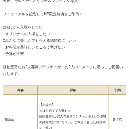
今夏、待望の360°オリジナルマッピング導入‼
リニューアルを記念してHP限定特典をご準備♪
□階段から入場をしたい
□オリジナルの入場をしたい
□みんなに楽しんでもらえる結婚式にしたい
□お料理が美味しいところで挙げたい
□予算が不安…
経験豊富なお2人専属プランナーが、お2人のイメージに沿ってご提案い
たします。
内容
詳細
予約
【相談会】
≪はじめてでも安心≫
経験豊富なお2人専属プランナーがお2人の理想
相談会
要予約
の結婚式について伺い、ご希望に合った結婚式
をご案内