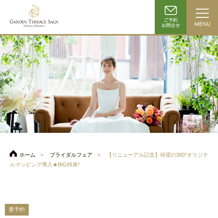
ホーム
ブライダルフェア
【リニューアル記念】待望の360°オリジナ
ルマッピング導入★BIG特典*
要予約