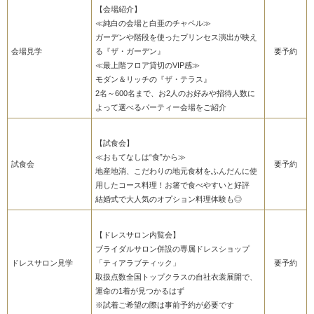
【会場紹介】
≪純白の会場と白亜のチャペル≫
ガーデンや階段を使ったプリンセス演出が映え
会場見学
る『ザ・ガーデン』
要予約
≪最上階フロア貸切のVIP感≫
モダン＆リッチの『ザ・テラス』
2名～600名まで、お2人のお好みや招待人数に
よって選べるパーティー会場をご紹介
【試食会】
≪おもてなしは“食”から≫
試食会
要予約
地産地消、こだわりの地元食材をふんだんに使
用したコース料理！お箸で食べやすいと好評
結婚式で大人気のオプション料理体験も◎
【ドレスサロン内覧会】
ブライダルサロン併設の専属ドレスショップ
ドレスサロン見学
「ティアラブティック」
要予約
取扱点数全国トップクラスの自社衣裳展開で、
運命の1着が見つかるはず
※試着ご希望の際は事前予約が必要です