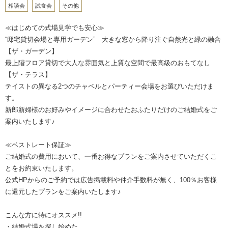
相談会
試食会
その他
≪はじめての式場見学でも安心≫
“邸宅貸切会場と専用ガーデン” 大きな窓から降り注ぐ自然光と緑の融合
【ザ・ガーデン】
最上階フロア貸切で大人な雰囲気と上質な空間で最高級のおもてなし
【ザ・テラス】
テイストの異なる2つのチャペルとパーティー会場をお選びいただけま
す。
新郎新婦様のお好みやイメージに合わせたおふたりだけのご結婚式をご
案内いたします♪
≪ベストレート保証≫
ご結婚式の費用において、一番お得なプランをご案内させていただくこ
とをお約束いたします。
公式HPからのご予約では広告掲載料や仲介手数料が無く、100％お客様
に還元したプランをご案内いたします♪
こんな方に特にオススメ!!
・結婚式場を探し始めた