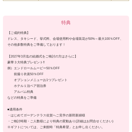
特典
【ご成約特典】
ドレス、タキシード、挙式料、会場使用料や会場装花が50%～最大100％OFF、
その他多数特典をご準備しております！
【2027年3月迄の結婚式をご検討の方はさらに】
豪華３大特典プレゼント‼
例）エンドロールムービー50％OFF
前撮り衣裳50％OFF
オプションメニューお1つプレゼント
ホテル１泊ペア宿泊券
アルバム特典
などの特典をご準備
■適用条件
・はじめてガーデンテラス佐賀へご見学の新郎新婦様
・ご検討時期・ご人数様により特典の変動あり(詳細はお問合せください)
※ギフトについては、ご来館時「特典希望」とお申し出ください。