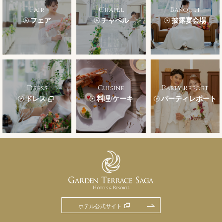
Fair
Chapel
Banquet
フェア
チャペル
披露宴会場
Dress
Cuisine
Party Report
ドレス
料理/ケーキ
パーティレポート
ホテル公式サイト