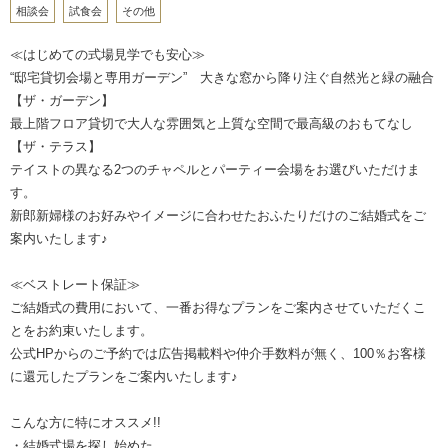
相談会
試食会
その他
≪はじめての式場見学でも安心≫
“邸宅貸切会場と専用ガーデン” 大きな窓から降り注ぐ自然光と緑の融合
【ザ・ガーデン】
最上階フロア貸切で大人な雰囲気と上質な空間で最高級のおもてなし
【ザ・テラス】
テイストの異なる2つのチャペルとパーティー会場をお選びいただけま
す。
新郎新婦様のお好みやイメージに合わせたおふたりだけのご結婚式をご
案内いたします♪
≪ベストレート保証≫
ご結婚式の費用において、一番お得なプランをご案内させていただくこ
とをお約束いたします。
公式HPからのご予約では広告掲載料や仲介手数料が無く、100％お客様
に還元したプランをご案内いたします♪
こんな方に特にオススメ!!
・結婚式場を探し始めた