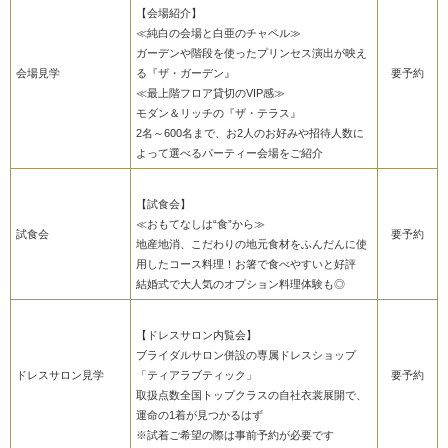
【会場紹介】
≪純白の会場と白亜のチャペル≫
ガーデンや階段を使ったプリンセス演出が映え
会場見学
る『ザ・ガーデン』
要予約
≪最上階フロア貸切のVIP感≫
モダン＆リッチの『ザ・テラス』
2名～600名まで、お2人のお好みや招待人数に
よって選べるパーティー会場をご紹介
【試食会】
≪おもてなしは“食”から≫
試食会
要予約
地産地消、こだわりの地元食材をふんだんに使
用したコース料理！お箸で食べやすいと好評
結婚式で大人気のオプション料理体験も◎
【ドレスサロン内覧会】
ブライダルサロン併設の専属ドレスショップ
ドレスサロン見学
「ティアラブティック」
要予約
取扱点数全国トップクラスの自社衣裳展開で、
運命の1着が見つかるはず
※試着ご希望の際は事前予約が必要です