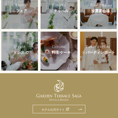
Fair
Chapel
Banquet
フェア
チャペル
披露宴会場
Dress
Cuisine
Party Report
ドレス
料理/ケーキ
パーティレポート
ホテル公式サイト