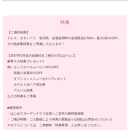
特典
【ご成約特典】
ドレス、タキシード、挙式料、会場使用料や会場装花が50%～最大100％OFF、
その他多数特典をご準備しております！
【2027年3月迄の結婚式をご検討の方はさらに】
豪華３大特典プレゼント‼
例）エンドロールムービー50％OFF
前撮り衣裳50％OFF
オプションメニューお1つプレゼント
ホテル１泊ペア宿泊券
アルバム特典
などの特典をご準備
■適用条件
・はじめてガーデンテラス佐賀へご見学の新郎新婦様
・ご検討時期・ご人数様により特典の変動あり(詳細はお問合せください)
※ギフトについては、ご来館時「特典希望」とお申し出ください。