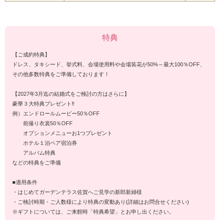
特典
【ご成約特典】
ドレス、タキシード、挙式料、会場使用料や会場装花が50%～最大100％OFF、
その他多数特典をご準備しております！
【2027年3月迄の結婚式をご検討の方はさらに】
豪華３大特典プレゼント‼
例）エンドロールムービー50％OFF
前撮り衣裳50％OFF
オプションメニューお1つプレゼント
ホテル１泊ペア宿泊券
アルバム特典
などの特典をご準備
■適用条件
・はじめてガーデンテラス佐賀へご見学の新郎新婦様
・ご検討時期・ご人数様により特典の変動あり(詳細はお問合せください)
※ギフトについては、ご来館時「特典希望」とお申し出ください。