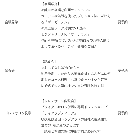
【会場紹介】
≪純白の会場と白亜のチャペル≫
ガーデンや階段を使ったプリンセス演出が映え
会場見学
る『ザ・ガーデン』
要予約
≪最上階フロア貸切のVIP感≫
モダン＆リッチの『ザ・テラス』
2名～600名まで、お2人のお好みや招待人数に
よって選べるパーティー会場をご紹介
【試食会】
≪おもてなしは“食”から≫
試食会
要予約
地産地消、こだわりの地元食材をふんだんに使
用したコース料理！お箸で食べやすいと好評
結婚式で大人気のオプション料理体験も◎
【ドレスサロン内覧会】
ブライダルサロン併設の専属ドレスショップ
ドレスサロン見学
「ティアラブティック」
要予約
取扱点数全国トップクラスの自社衣裳展開で、
運命の1着が見つかるはず
※試着ご希望の際は事前予約が必要です