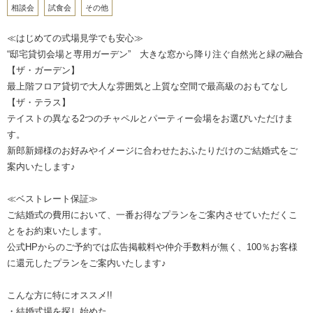
相談会
試食会
その他
≪はじめての式場見学でも安心≫
“邸宅貸切会場と専用ガーデン” 大きな窓から降り注ぐ自然光と緑の融合
【ザ・ガーデン】
最上階フロア貸切で大人な雰囲気と上質な空間で最高級のおもてなし
【ザ・テラス】
テイストの異なる2つのチャペルとパーティー会場をお選びいただけま
す。
新郎新婦様のお好みやイメージに合わせたおふたりだけのご結婚式をご
案内いたします♪
≪ベストレート保証≫
ご結婚式の費用において、一番お得なプランをご案内させていただくこ
とをお約束いたします。
公式HPからのご予約では広告掲載料や仲介手数料が無く、100％お客様
に還元したプランをご案内いたします♪
こんな方に特にオススメ!!
・結婚式場を探し始めた