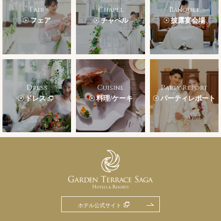
Fair
Chapel
Banquet
フェア
チャペル
披露宴会場
Dress
Cuisine
Party Report
ドレス
料理/ケーキ
パーティレポート
ホテル公式サイト