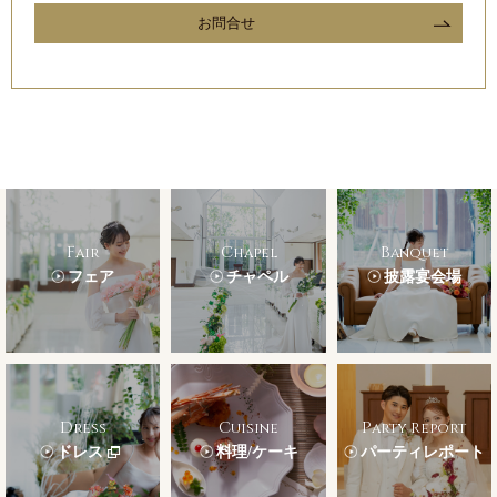
お問合せ
Fair
Chapel
Banquet
フェア
チャペル
披露宴会場
Dress
Cuisine
Party Report
ドレス
料理/ケーキ
パーティレポート