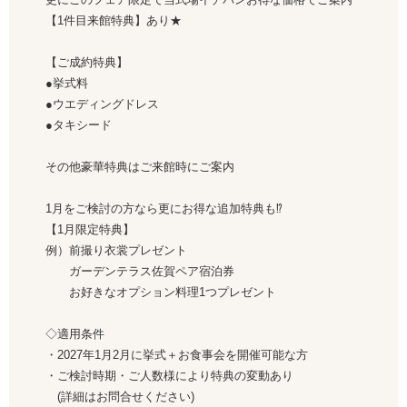
【1件目来館特典】あり★
【ご成約特典】
●挙式料
●ウエディングドレス
●タキシード
その他豪華特典はご来館時にご案内
1月をご検討の方なら更にお得な追加特典も⁉
【1月限定特典】
例）前撮り衣裳プレゼント
ガーデンテラス佐賀ペア宿泊券
お好きなオプション料理1つプレゼント
◇適用条件
・2027年1月2月に挙式＋お食事会を開催可能な方
・ご検討時期・ご人数様により特典の変動あり
(詳細はお問合せください)