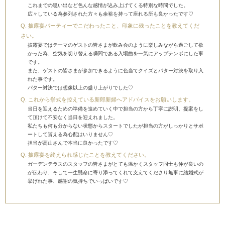
これまでの思い出など色んな感情が込み上げてくる特別な時間でした。
広々している為参列された方々も余裕を持って座れる所も良かったです♡
披露宴パーティーでこだわったこと、印象に残ったことを教えてくだ
さい。
披露宴ではテーマのゲストの皆さまが飲み会のように楽しみながら過ごして欲
かった為、空気を切り替える瞬間である入場曲を一気にアップテンポにした事
です。
また、ゲストの皆さまが参加できるように色当てクイズとパター対決を取り入
れた事です。
パター対決では想像以上の盛り上がりでした♡
これから挙式を控えている新郎新婦へアドバイスをお願いします。
当日を迎えるための準備を進めていく中で担当の方から丁寧に説明、提案をし
て頂けて不安なく当日を迎えれました。
私たちも何も分からない状態からスタートでしたが担当の方がしっかりとサポ
ートして貰える為心配はいりません♡
担当が髙山さんで本当に良かったです♡
披露宴を終えられ感じたことを教えてください。
ガーデンテラスのスタッフの皆さまがとても温かくスタッフ同士も仲が良いの
が伝わり、そして一生懸命に寄り添ってくれて支えてくださり無事に結婚式が
挙げれた事、感謝の気持ちでいっぱいです♡