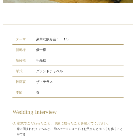
テーマ
豪華な飲み会！！！♡
新郎様
優士様
新婦様
千晶様
挙式
グランドチャペル
披露宴
ザ・テラス
季節
春
Wedding Interview
挙式でこだわったこと、印象に残ったことを教えてください。
緑に囲まれたチャペルと、長いバージンロードはお父さんとゆっくり歩くこと
ができ