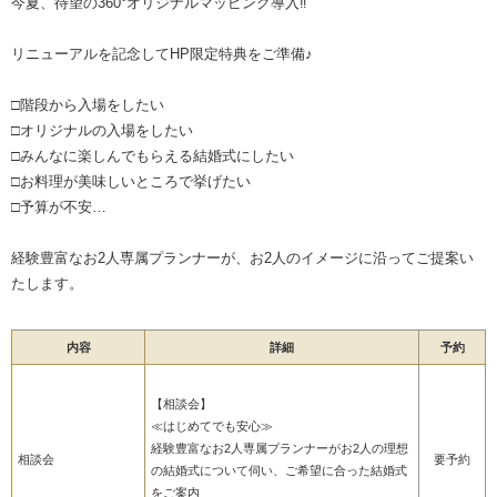
今夏、待望の360°オリジナルマッピング導入‼
リニューアルを記念してHP限定特典をご準備♪
□階段から入場をしたい
□オリジナルの入場をしたい
□みんなに楽しんでもらえる結婚式にしたい
□お料理が美味しいところで挙げたい
□予算が不安…
経験豊富なお2人専属プランナーが、お2人のイメージに沿ってご提案い
たします。
内容
詳細
予約
【相談会】
≪はじめてでも安心≫
経験豊富なお2人専属プランナーがお2人の理想
相談会
要予約
の結婚式について伺い、ご希望に合った結婚式
をご案内