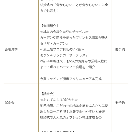
結婚式の「分からないことが分からない」に全
力でお応え！
【会場紹介】
≪純白の会場と白亜のチャペル≫
ガーデンや階段を使ったプリンセス演出が映え
る『ザ・ガーデン』
会場見学
≪最上階フロア貸切のVIP感≫
要予約
モダン＆リッチの『ザ・テラス』
2名～600名まで、お2人のお好みや招待人数に
よって選べるパーティー会場をご紹介
今夏マッピング演出フルリニューアル完成!!
【試食会】
≪おもてなしは“食”から≫
試食会
要予約
地産地消、こだわりの地元食材をふんだんに使
用したコース料理！お箸で食べやすいと好評
結婚式で大人気のオプション料理体験も◎