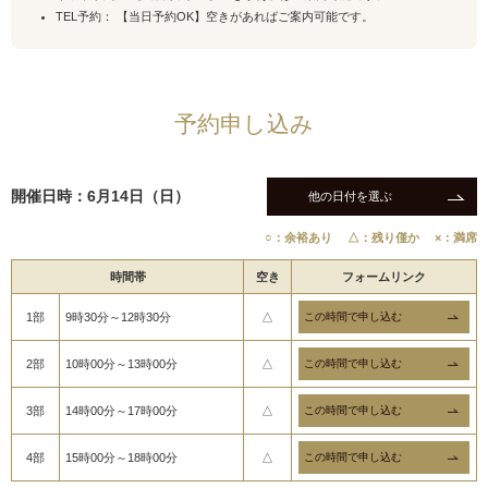
TEL予約： 【当日予約OK】空きがあればご案内可能です。
予約申し込み
開催日時：6月14日（日）
他の日付を選ぶ
○：余裕あり
△：残り僅か
×：満席
時間帯
空き
フォームリンク
1部
9時30分～12時30分
△
2部
10時00分～13時00分
△
3部
14時00分～17時00分
△
4部
15時00分～18時00分
△