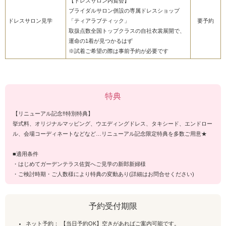
【ドレスサロン内覧会】
ブライダルサロン併設の専属ドレスショップ
ドレスサロン見学
「ティアラブティック」
要予約
取扱点数全国トップクラスの自社衣裳展開で、
運命の1着が見つかるはず
※試着ご希望の際は事前予約が必要です
特典
【リニューアル記念‼特別特典】
挙式料、オリジナルマッピング、ウエディングドレス、タキシード、エンドロー
ル、会場コーディネートなどなど…リニューアル記念限定特典を多数ご用意★
■適用条件
・はじめてガーデンテラス佐賀へご見学の新郎新婦様
・ご検討時期・ご人数様により特典の変動あり(詳細はお問合せください)
予約受付期限
ネット予約： 【当日予約OK】空きがあればご案内可能です。