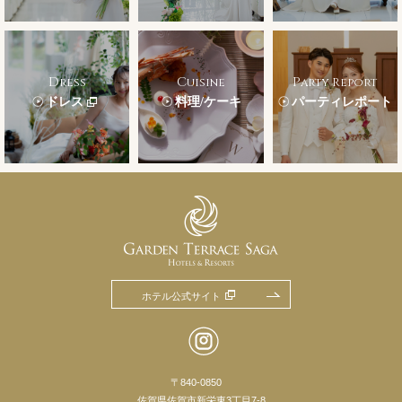
Dress
Cuisine
Party Report
ドレス
料理/ケーキ
パーティレポート
ホテル公式サイト
〒840-0850
佐賀県佐賀市新栄東3丁目7-8