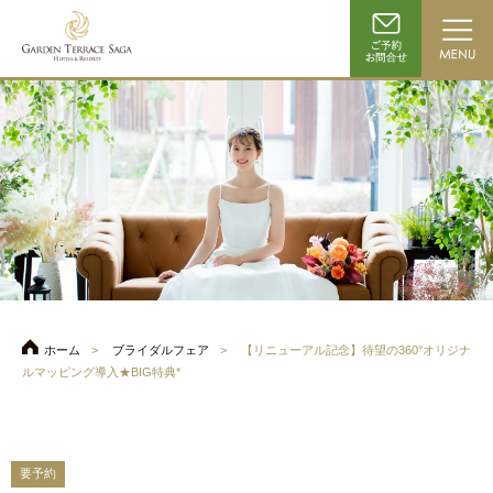
ホーム
ブライダルフェア
【リニューアル記念】待望の360°オリジナ
ルマッピング導入★BIG特典*
要予約